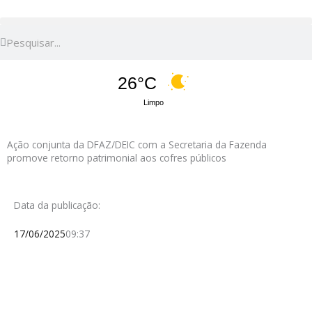
Pesquisar
Pesquisar
26°C
Limpo
Ação conjunta da DFAZ/DEIC com a Secretaria da Fazenda
promove retorno patrimonial aos cofres públicos
Data da publicação:
17/06/2025
09:37