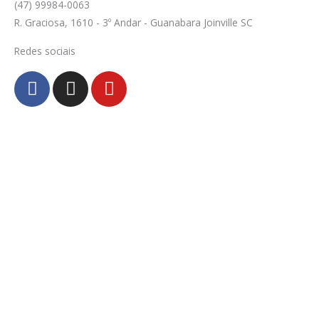
(47) 99984-0063
R. Graciosa, 1610 - 3º Andar - Guanabara Joinville SC
Redes sociais
F
I
Y
a
n
o
c
s
u
e
t
t
b
a
u
o
g
b
o
r
e
k
a
-
m
f