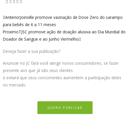
Anterior
Próximo
Anterior
Joinville promove vacinação de Dose Zero do sarampo
para bebês de 6 a 11 meses
Proximo
TJSC promove ação de doação alusiva ao Dia Mundial do
Doador de Sangue e ao Junho Vermelho
Deseja fazer a sua publicação?
Anunciar no JC fará você atingir novos consumidores, se fazer
presente aos que já são seus clientes
e evitará que seus concorrentes aumentem a participação deles
no mercado.
QUERO PUBLICAR