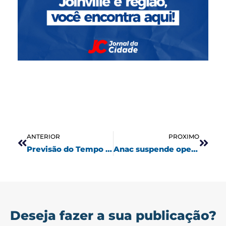
Anterior
Próx
ANTERIOR
PROXIMO
Previsão do Tempo para a Semana em Joinville: Chuva e Sol Entre Nuvens
Anac suspende operações da Voepass por falhas na segurança aérea
Deseja fazer a sua publicação?