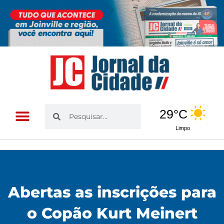
Ir
para
o
conteúdo
Pesquisar
Pesquisar
29°C
Limpo
Abertas as inscrições para
o Copão Kurt Meinert