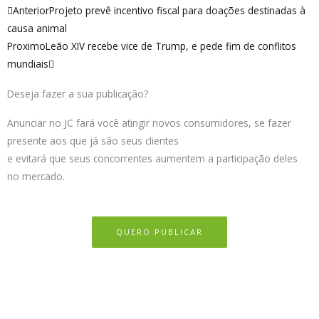
Anterior
Próximo
Anterior
Projeto prevê incentivo fiscal para doações destinadas à
causa animal
Proximo
Leão XIV recebe vice de Trump, e pede fim de conflitos
mundiais
Deseja fazer a sua publicação?
Anunciar no JC fará você atingir novos consumidores, se fazer
presente aos que já são seus clientes
e evitará que seus concorrentes aumentem a participação deles
no mercado.
QUERO PUBLICAR