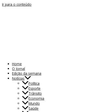
Ir para o conteúdo
Home
O Jornal
Edição da semana
Notícias
Política
Esporte
Trânsito
Economia
Mundo
Saúde