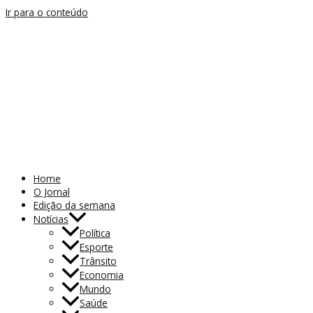
Ir para o conteúdo
Home
O Jornal
Edição da semana
Notícias
Política
Esporte
Trânsito
Economia
Mundo
Saúde