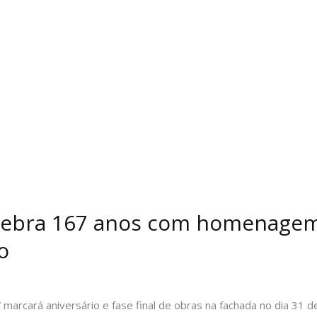
lebra 167 anos com homenagem
o
 marcará aniversário e fase final de obras na fachada no dia 31 d