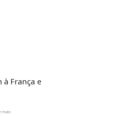
 à França e
e maio.