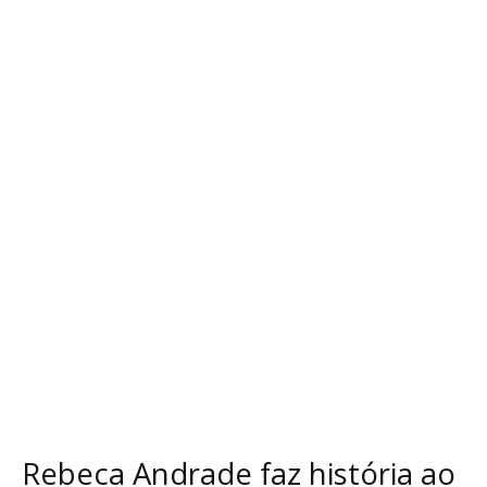
Rebeca
Andrade
faz
história
ao
vencer
o
Laureus
2025
e
se
torna
a
primeira
brasileira
a
conquistar
o
Rebeca Andrade faz história ao