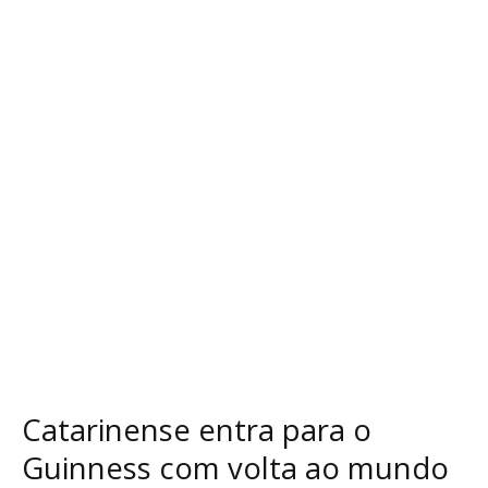
para
o
Guinness
com
volta
ao
mundo
de
helicóptero
Catarinense entra para o
Guinness com volta ao mundo