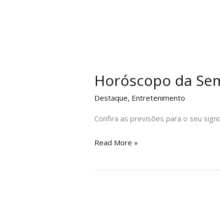
Horóscopo da Sem
Destaque
,
Entretenimento
Confira as previsões para o seu sign
Read More »
Senado
aprova