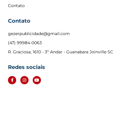
Contato
Contato
gezerpublicidade@gmail.com
(47) 99984-0063
R. Graciosa, 1610 - 3º Andar - Guanabara Joinville SC
Redes sociais
F
I
Y
a
n
o
c
s
u
e
t
t
b
a
u
o
g
b
o
r
e
k
a
-
m
f