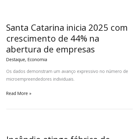
bilhões
Santa
Catarina
Santa Catarina inicia 2025 com
inicia
2025
crescimento de 44% na
com
abertura de empresas
crescimento
de
Destaque
,
Economia
44%
Os dados demonstram um avanço expressivo no número de
na
microempreendedores individuais.
abertura
de
Read More »
empresas
Incêndio
atinge
fábrica