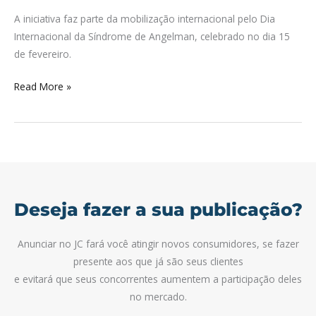
prédio
A iniciativa faz parte da mobilização internacional pelo Dia
em
Internacional da Síndrome de Angelman, celebrado no dia 15
alusão
de fevereiro.
ao
ao
Read More »
Dia
Internacional
da
Síndrome
de
Angelman
Deseja fazer a sua publicação?
Anunciar no JC fará você atingir novos consumidores, se fazer
presente aos que já são seus clientes
e evitará que seus concorrentes aumentem a participação deles
no mercado.