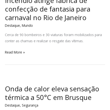
Incêndio atinge fábrica de
de
confecção de fantasia para
confecção
carnaval no Rio de Janeiro
de
fantasia
Destaque
,
Mundo
para
Cerca de 90 bombeiros e 30 viaturas foram mobilizados para
carnaval
conter as chamas e realizar o resgate das vítimas.
no
Rio
Read More »
de
Janeiro
Onda
de
Onda de calor eleva sensação
calor
eleva
térmica a 50°C em Brusque
sensação
Destaque
,
Segurança
térmica