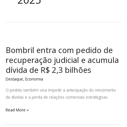
Bombril
entra
Bombril entra com pedido de
com
pedido
recuperação judicial e acumula
de
dívida de R$ 2,3 bilhões
recuperação
judicial
Destaque
,
Economia
e
O pedido também visa impedir a antecipação do vencimento
acumula
de dívidas e a perda de relações comerciais estratégicas.
dívida
de
Read More »
R$
2,3