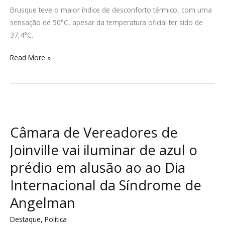
a
Brusque teve o maior índice de desconforto térmico, com uma
50°C
sensação de 50°C, apesar da temperatura oficial ter sido de
em
37,4°C.
Brusque
Read More »
Câmara
de
Câmara de Vereadores de
Vereadores
de
Joinville vai iluminar de azul o
Joinville
prédio em alusão ao ao Dia
vai
Internacional da Síndrome de
iluminar
de
Angelman
azul
Destaque
,
Política
o