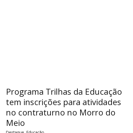
para
atividades
no
contraturno
no
Morro
do
Meio
Programa Trilhas da Educação
tem inscrições para atividades
no contraturno no Morro do
Meio
Destaque
,
Educação