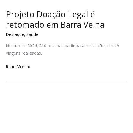
Projeto Doação Legal é
retomado em Barra Velha
Destaque
,
Saúde
No ano de 2024, 210 pessoas participaram da ação, em 49
viagens realizadas.
Read More »
Programa
Trilhas
da
Educação
tem
inscrições