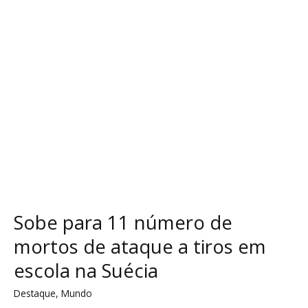
mortos
de
ataque
a
tiros
em
escola
na
Suécia
Sobe para 11 número de
mortos de ataque a tiros em
escola na Suécia
Destaque
,
Mundo