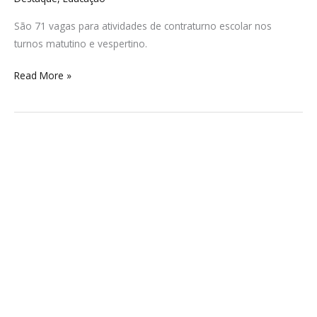
São 71 vagas para atividades de contraturno escolar nos
turnos matutino e vespertino.
Read More »
Santa
Catarina
tem
quase
10
mil
vagas
de
emprego
abertas