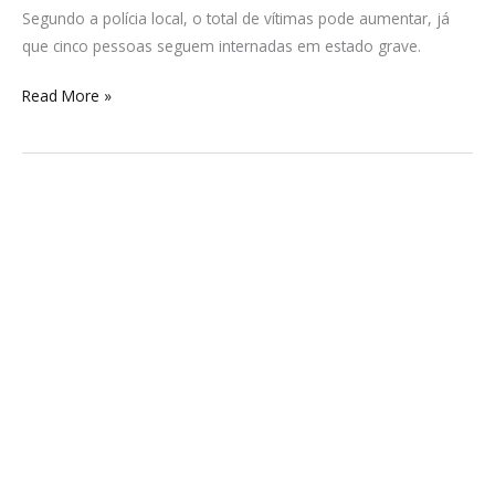
Segundo a polícia local, o total de vítimas pode aumentar, já
que cinco pessoas seguem internadas em estado grave.
Read More »
Secretaria
de
Educação,
Cultura
e
Desporto
de
Barra
Velha
realiza
abertura