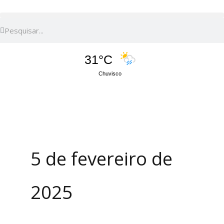
Pesquisar
Pesquisar
31°C
Chuvisco
5 de fevereiro de
2025