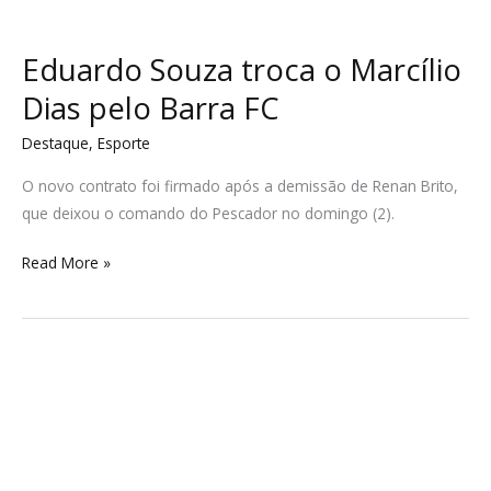
Eduardo Souza troca o Marcílio
Dias pelo Barra FC
Destaque
,
Esporte
O novo contrato foi firmado após a demissão de Renan Brito,
que deixou o comando do Pescador no domingo (2).
Read More »
Sobe
para
11
número
de